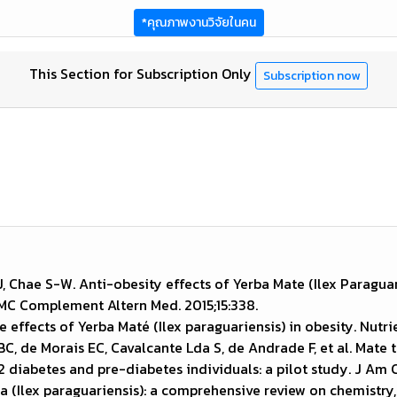
*คุณภาพงานวิจัยในคน
This Section for Subscription Only
Subscription now
, Chae S-W. Anti-obesity effects of Yerba Mate (Ilex Paraguar
 BMC Complement Altern Med. 2015;15:338.
 effects of Yerba Maté (Ilex paraguariensis) in obesity. Nutri
C, de Morais EC, Cavalcante Lda S, de Andrade F, et al. Mate 
 2 diabetes and pre-diabetes individuals: a pilot study. J Am C
a (Ilex paraguariensis): a comprehensive review on chemistry,