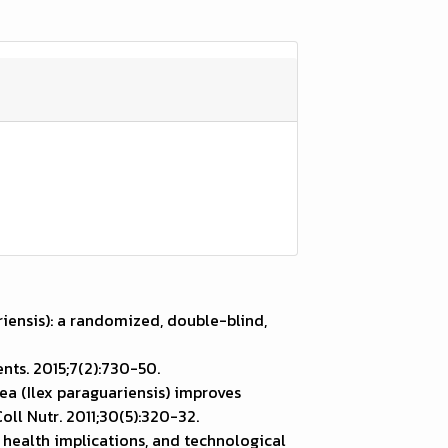
iensis): a randomized, double-blind,
ents. 2015;7(2):730-50.
tea (Ilex paraguariensis) improves
oll Nutr. 2011;30(5):320-32.
 health implications, and technological