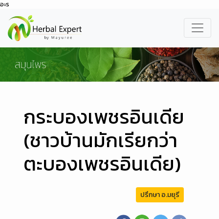
อะร
กระบองเพชรอินเดีย
(ชาวบ้านมักเรียกว่า
ตะบองเพชรอินเดีย)
ปรึกษา อ.มยุรี