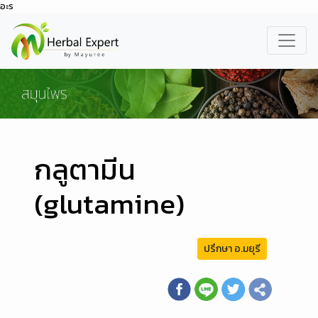
อะร
กลูตามีน
(glutamine)
ปรึกษา อ.มยุรี