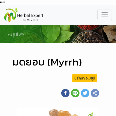
อะร
มดยอบ (Myrrh)
ปรึกษา อ.มยุรี