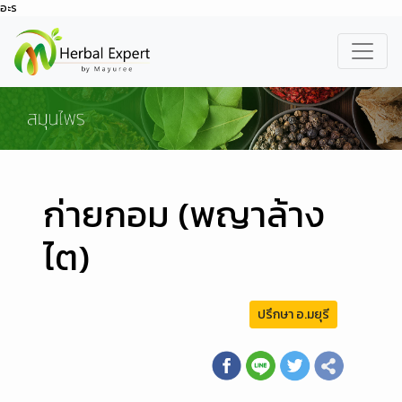
อะร
ก่ายกอม (พญาล้าง
ไต)
ปรึกษา อ.มยุรี