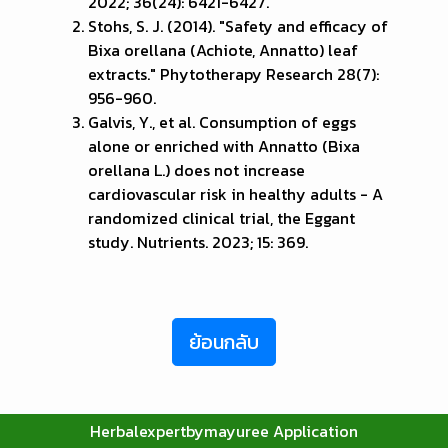
2022; 36(24): 6421-6427.
Stohs, S. J. (2014). "Safety and efficacy of
Bixa orellana (Achiote, Annatto) leaf
extracts." Phytotherapy Research 28(7):
956-960.
Galvis, Y., et al. Consumption of eggs
alone or enriched with Annatto (Bixa
orellana L.) does not increase
cardiovascular risk in healthy adults - A
randomized clinical trial, the Eggant
study. Nutrients. 2023; 15: 369.
ย้อนกลับ
Herbalexpertbymayuree Application