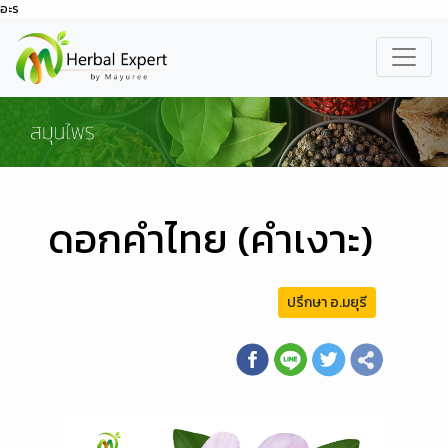
อะร
ดอกคำไทย (คำเงาะ)
ปรึกษา อ.มยุรี