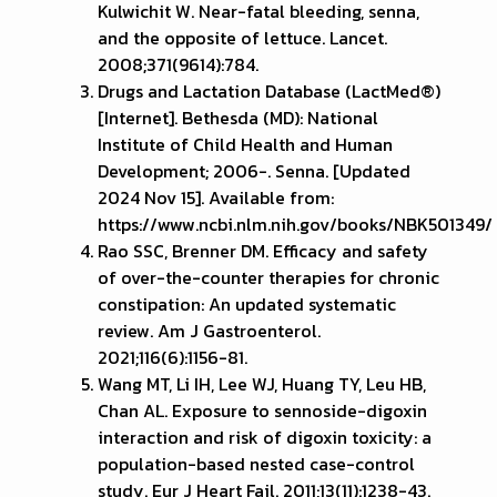
Kulwichit W. Near-fatal bleeding, senna,
and the opposite of lettuce. Lancet.
2008;371(9614):784.
Drugs and Lactation Database (LactMed®)
[Internet]. Bethesda (MD): National
Institute of Child Health and Human
Development; 2006-. Senna. [Updated
2024 Nov 15]. Available from:
https://www.ncbi.nlm.nih.gov/books/NBK501349/
Rao SSC, Brenner DM. Efficacy and safety
of over-the-counter therapies for chronic
constipation: An updated systematic
review. Am J Gastroenterol.
2021;116(6):1156-81.
Wang MT, Li IH, Lee WJ, Huang TY, Leu HB,
Chan AL. Exposure to sennoside-digoxin
interaction and risk of digoxin toxicity: a
population-based nested case-control
study. Eur J Heart Fail. 2011;13(11):1238-43.