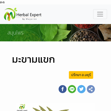
อะร
มะขามแขก
ปรึกษา อ.มยุรี