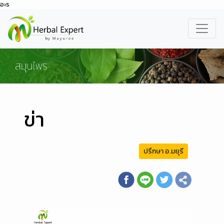
อะร
ข่า
ปรึกษา อ.มยุรี