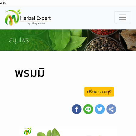
อะร
พรมมิ
ปรึกษา อ.มยุรี