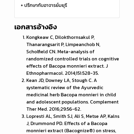
+ ปรึกษากับอาจารย์มยุรี
เอกสารอ้างอิง
Kongkeaw C, Dilokthornsakul P,
Thanarangsarit P, Limpeanchob N,
Scholfield CN. Meta-analysis of
randomized controlled trials on cognitive
effects of Bacopa monnieri extract. J
Ethnopharmacol. 2014;151:528-35.
Kean JD, Downey LA, Stough C. A
systematic review of the Ayurvedic
medicinal herb Bacopa monnieri in child
and adolescent populations. Complement
Ther Med. 2016;29:56-62.
Lopresti AL, Smith SJ, Ali S, Metse AP, Kalns
J, Drummond PD. Effects of a Bacopa
monnieri extract (Bacognize®) on stress,