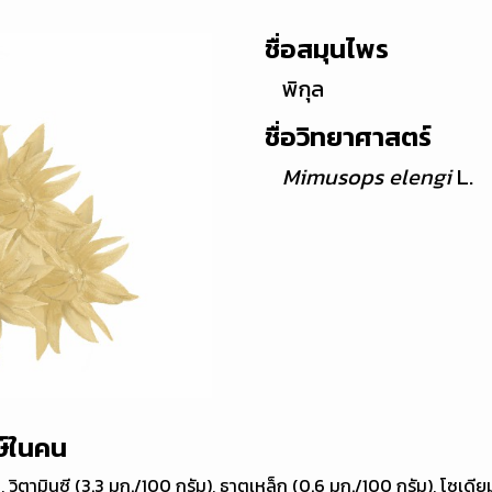
ชื่อสมุนไพร
พิกุล
ชื่อวิทยาศาสตร์
Mimusops elengi
L.
ษ์ในคน
%, วิตามินซี (3.3 มก./100 กรัม), ธาตุเหล็ก (0.6 มก./100 กรัม), โซเ