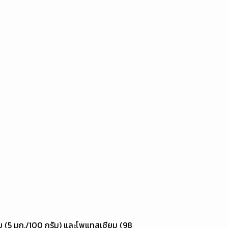
ดียม (5 มก./100 กรัม) และโพแทสเซียม (98