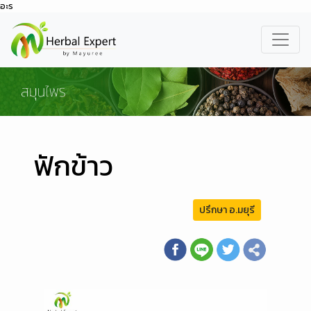
อะร
ฟักข้าว
ปรึกษา อ.มยุรี