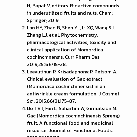
H, Bapat V, editors. Bioactive compounds
in underutilized fruits and nuts. Cham:
Springer; 2019.
Lan HY, Zhao B, Shen YL, Li XQ, Wang SJ,
Zhang LJ, et al. Phytochemistry,
pharmacological activities, toxicity and
clinical application of Momordica
cochinchinensis. Curr Pharm Des.
2019;25(6):715-28.
Leevutinun P, Krisadaphong P, Petsom A.
Clinical evaluation of Gac extract
(Momordica cochinchinensis) in an
antiwrinkle cream formulation. J Cosmet
Sci. 2015;66(3):175-87.
Do TVT, Fan L, Suhartini W, Girmatsion M.
Gac (Momordica cochinchinensis Spreng)
fruit: A functional food and medicinal
resource. Journal of Functional Foods.