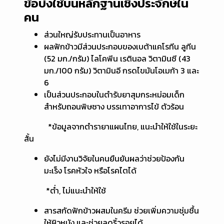
ข้อบ่งใช้บนหลักฐานเชิงประจักษ์ใน
คน
ส่วนใหญ่รับประทานเป็นอาหาร
ผลฟักข้าวมีส่วนประกอบของเบต้าแคโรทีน ลูทีน
(52 มก./กรัม) ไลโคพีน เรตินอล วิตามินซี (43
มก./100 กรัม) วิตามินอี กรดไขมันโอเมก้า 3 และ
6
เป็นส่วนประกอบในตำรับยาสุมกระหม่อมเด็ก
สำหรับถอนพิษซาง บรรเทาอาการไข้ ตัวร้อน
*ข้อมูลจากตำรายาแผนไทย, แนะนำให้ใช้ในระยะ
สั้น
ยังไม่มีงานวิจัยในคนยืนยันผลว่าช่วยป้องกัน
มะเร็ง โรคหัวใจ หรือโรคไตได้
*ต่ำ, ไม่แนะนำให้ใช้
สารสกัดฟักข้าวผสมในครีม ช่วยเพิ่มความชุ่มชื้น
ให้ผิวหนัง และช่วยลดริ้วรอยได้