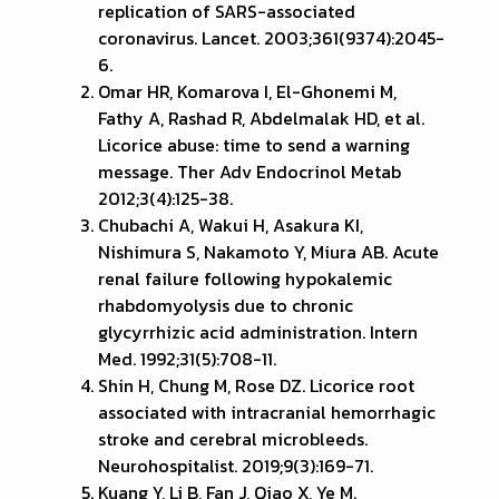
replication of SARS-associated
coronavirus. Lancet. 2003;361(9374):2045-
6.
Omar HR, Komarova I, El-Ghonemi M,
Fathy A, Rashad R, Abdelmalak HD, et al.
Licorice abuse: time to send a warning
message. Ther Adv Endocrinol Metab
2012;3(4):125-38.
Chubachi A, Wakui H, Asakura KI,
Nishimura S, Nakamoto Y, Miura AB. Acute
renal failure following hypokalemic
rhabdomyolysis due to chronic
glycyrrhizic acid administration. Intern
Med. 1992;31(5):708-11.
Shin H, Chung M, Rose DZ. Licorice root
associated with intracranial hemorrhagic
stroke and cerebral microbleeds.
Neurohospitalist. 2019;9(3):169-71.
Kuang Y, Li B, Fan J, Qiao X, Ye M.