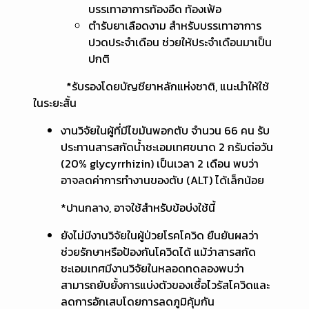
บรรเทาอาการท้องอืด ท้องเฟ้อ
ตำรับยาเลือดงาม สำหรับบรรเทาอาการ
ปวดประจำเดือน ช่วยให้ประจำเดือนมาเป็น
ปกติ
*รับรองโดยบัญชียาหลักแห่งชาติ, แนะนำให้ใช้
ในระยะสั้น
งานวิจัยในผู้ที่มีไขมันพอกตับ จำนวน 66 คน รับ
ประทานสารสกัดน้ำชะเอมเทศขนาด 2 กรัมต่อวัน
(20% glycyrrhizin) เป็นเวลา 2 เดือน พบว่า
อาจลดค่าการทำงานของตับ (ALT) ได้เล็กน้อย
*ปานกลาง, อาจใช้สำหรับข้อบ่งใช้นี้
ยังไม่มีงานวิจัยในผู้ป่วยโรคโควิด ยืนยันผลว่า
ช่วยรักษาหรือป้องกันโควิดได้ แม้ว่าสารสกัด
ชะเอมเทศมีงานวิจัยในหลอดทดลองพบว่า
สามารถยับยั้งการแบ่งตัวของเชื้อไวรัสโควิดและ
ลดการอักเสบโดยการลดภูมิคุ้มกัน