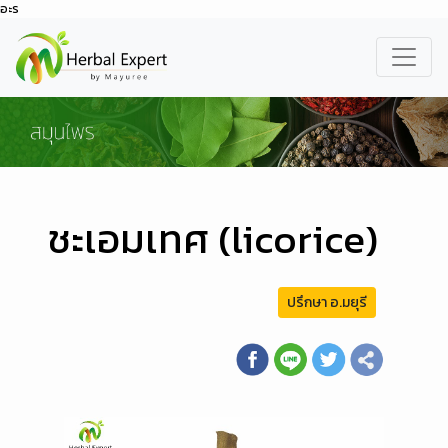
อะร
ชะเอมเทศ (licorice)
ปรึกษา อ.มยุรี