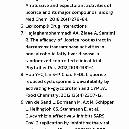
Antitussive and expectorant activities of
licorice and its major compounds. Bioorg
Med Chem. 2018;26(1):278-84.
Lexicomp® Drug Interactions
Hajiaghamohammadi AA, Ziaee A, Samimi
R. The efficacy of licorice root extract in
decreasing transaminase activities in
non-alcoholic fatty liver disease: a
randomized controlled clinical trial.
Phytother Res. 2012;26(9):1381-4.
Hou Y-C, Lin S-P, Chao P-DL. Liquorice
reduced cyclosporine bioavailability by
activating P-glycoprotein and CYP 3A.
Food Chemistry. 2012;135(4):2307-12.
van de Sand L, Bormann M, Alt M, Schipper
L, Heilingloh CS, Steinmann E, et al.
Glycyrrhizin effectively inhibits SARS-
CoV-2 replication by inhibiting the viral