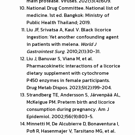
main protease. Viruses. 2021;13(4):609.
National Drug Committee. National list of
medicine. 1st ed. Bangkok: Ministry of
Public Health Thailand; 2019.
Liu JF, Srivatsa A, Kaul V. Black licorice
ingestion: Yet another confounding agent
in patients with melena.
World J
Gastrointest Surg.
2010;2(1):30-31.
Liu J, Banuvar S, Viana M, et al.
Pharmacokinetic interactions of a licorice
dietary supplement with cytochrome
P450 enzymes in female participants.
Drug Metab Dispos. 2023;51(2):199-204.
Strandberg TE, Andersson S, Järvenpää AL,
McKeigue PM. Preterm birth and licorice
consumption during pregnancy. Am J
Epidemiol. 2002;156(9):803-5.
Minnetti M, De Alcubierre D, Bonaventura I,
Pofi R, Hasenmajer V, Tarsitano MG, et al.