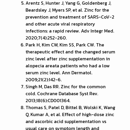
Arentz S, Hunter J, Yang G, Goldenberg J,
Beardsley J, Myers SP, et al. Zinc for the
prevention and treatment of SARS-CoV-2
and other acute viral respiratory
infections: a rapid review. Adv Integr Med.
2020;7(4):252-260.
Park H, Kim CW, Kim SS, Park CW. The
therapeutic effect and the changed serum
zinc level after zinc supplementation in
alopecia areata patients who had a low
serum zinc level. Ann Dermatol.
2009;21(2):142-6.
Singh M, Das RR. Zinc for the common
cold. Cochrane Database Syst Rev.
2013;18(6):CD001364.
Thomas S, Patel D, Bittel B, Wolski K, Wang
Q, Kumar A, et al. Effect of high-dose zinc
and ascorbic acid supplementation vs
usual care on symptom length and