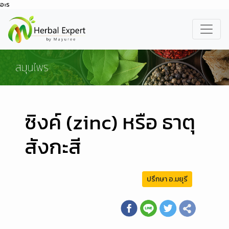
อะร
ซิงค์ (zinc) หรือ ธาตุ
สังกะสี
ปรึกษา อ.มยุรี