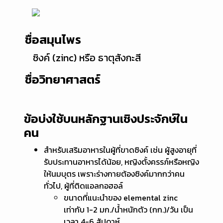
ชื่อสมุนไพร
ซิงค์ (zinc) หรือ ธาตุสังกะสี
ชื่อวิทยาศาสตร์
ข้อบ่งใช้บนหลักฐานเชิงประจักษ์ใน
คน
สำหรับเสริมอาหารในผู้ที่ขาดซิงค์ เช่น ผู้สูงอายุที่
รับประทานอาหารได้น้อย, หญิงตั้งครรภ์หรือหญิง
ให้นมบุตร เพราะร่างกายต้องซิงค์มากกว่าคน
ทั่วไป, ผู้ที่ติดแอลกอฮอล์
ขนาดที่แนะนำของ elemental zinc
เท่ากับ 1-2 มก./น้ำหนักตัว (กก.)/วัน เป็น
เวลา 4-6 สัปดาห์