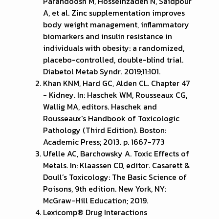
Parandoosh M, Hosseinzadeh N, Saidpour
A, et al. Zinc supplementation improves
body weight management, inflammatory
biomarkers and insulin resistance in
individuals with obesity: a randomized,
placebo-controlled, double-blind trial.
Diabetol Metab Syndr. 2019;11:101.
Khan KNM, Hard GC, Alden CL. Chapter 47
- Kidney. In: Haschek WM, Rousseaux CG,
Wallig MA, editors. Haschek and
Rousseaux's Handbook of Toxicologic
Pathology (Third Edition). Boston:
Academic Press; 2013. p. 1667-773
Ufelle AC, Barchowsky A. Toxic Effects of
Metals. In: Klaassen CD, editor. Casarett &
Doull’s Toxicology: The Basic Science of
Poisons, 9th edition. New York, NY:
McGraw-Hill Education; 2019.
Lexicomp® Drug Interactions