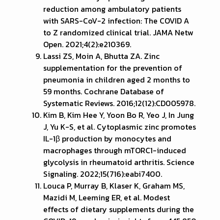
reduction among ambulatory patients
with SARS-CoV-2 infection: The COVID A
to Z randomized clinical trial. JAMA Netw
Open. 2021;4(2):e210369.
Lassi ZS, Moin A, Bhutta ZA. Zinc
supplementation for the prevention of
pneumonia in children aged 2 months to
59 months. Cochrane Database of
Systematic Reviews. 2016;12(12):CD005978.
Kim B, Kim Hee Y, Yoon Bo R, Yeo J, In Jung
J, Yu K-S, et al. Cytoplasmic zinc promotes
IL-1β production by monocytes and
macrophages through mTORC1-induced
glycolysis in rheumatoid arthritis. Science
Signaling. 2022;15(716):eabi7400.
Louca P, Murray B, Klaser K, Graham MS,
Mazidi M, Leeming ER, et al. Modest
effects of dietary supplements during the