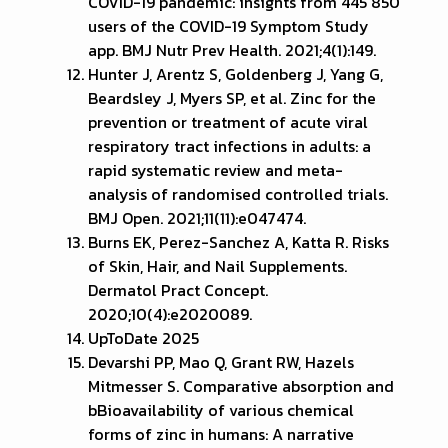
COVID-19 pandemic: insights from 445 850
users of the COVID-19 Symptom Study
app. BMJ Nutr Prev Health. 2021;4(1):149.
Hunter J, Arentz S, Goldenberg J, Yang G,
Beardsley J, Myers SP, et al. Zinc for the
prevention or treatment of acute viral
respiratory tract infections in adults: a
rapid systematic review and meta-
analysis of randomised controlled trials.
BMJ Open. 2021;11(11):e047474.
Burns EK, Perez-Sanchez A, Katta R. Risks
of Skin, Hair, and Nail Supplements.
Dermatol Pract Concept.
2020;10(4):e2020089.
UpToDate 2025
Devarshi PP, Mao Q, Grant RW, Hazels
Mitmesser S. Comparative absorption and
bBioavailability of various chemical
forms of zinc in humans: A narrative