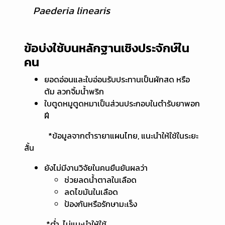
Paederia linearis
ข้อบ่งใช้บนหลักฐานเชิงประจักษ์ใน
คน
ยอดอ่อนและใบอ่อนรับประทานเป็นผักสด หรือ
ต้ม ลวกจิ้มน้ำพริก
ใบตูดหมูตูดหมาเป็นส่วนประกอบในตำรับยาพอก
ฝี
*ข้อมูลจากตำรายาแผนไทย, แนะนำให้ใช้ในระยะ
สั้น
ยังไม่มีงานวิจัยในคนยืนยันผลว่า
ช่วยลดน้ำตาลในเลือด
ลดไขมันในเลือด
ป้องกันหรือรักษามะเร็ง
*ต่ำ, ไม่แนะนำให้ใช้