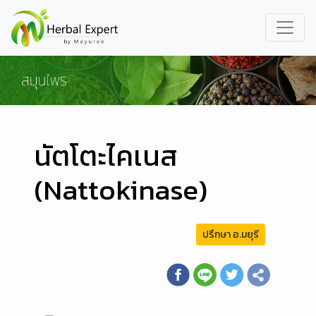
นัตโตะไคเนส
(Nattokinase)
ปรึกษา อ.มยุรี