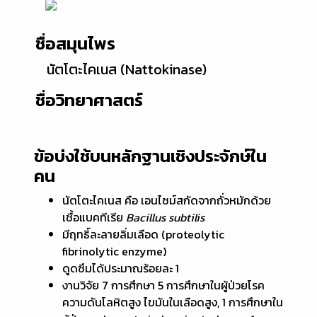
ชื่อสมุนไพร
นัตโตะไคเนส (Nattokinase)
ชื่อวิทยาศาสตร์
ข้อบ่งใช้บนหลักฐานเชิงประจักษ์ใน
คน
นัตโตะไคเนส คือ เอนไซม์สกัดจากถั่วหมักด้วย
เชื้อแบคทีเรีย
Bacillus subtilis
มีฤทธิ์ละลายลิ่มเลือด (proteolytic
fibrinolytic enzyme)
ดูดซึมได้ประมาณร้อยละ 1
งานวิจัย 7 การศึกษา 5 การศึกษาในผู้ป่วยโรค
ความดันโลหิตสูง ไขมันในเลือดสูง, 1 การศึกษาใน