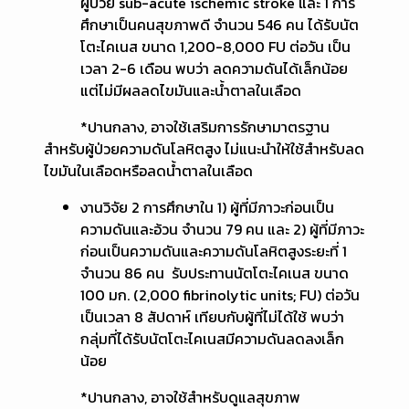
ผู้ป่วย sub-acute ischemic stroke และ 1 การ
ศึกษาเป็นคนสุขภาพดี จำนวน 546 คน ได้รับนัต
โตะไคเนส ขนาด 1,200-8,000 FU ต่อวัน เป็น
เวลา 2-6 เดือน พบว่า ลดความดันได้เล็กน้อย
แต่ไม่มีผลลดไขมันและน้ำตาลในเลือด
*ปานกลาง, อาจใช้เสริมการรักษามาตรฐาน
สำหรับผู้ป่วยความดันโลหิตสูง ไม่แนะนำให้ใช้สำหรับลด
ไขมันในเลือดหรือลดน้ำตาลในเลือด
งานวิจัย 2 การศึกษาใน 1) ผู้ที่มีภาวะก่อนเป็น
ความดันและอ้วน จำนวน 79 คน และ 2) ผู้ที่มีภาวะ
ก่อนเป็นความดันและความดันโลหิตสูงระยะที่ 1
จำนวน 86 คน รับประทานนัตโตะไคเนส ขนาด
100 มก. (2,000 fibrinolytic units; FU) ต่อวัน
เป็นเวลา 8 สัปดาห์ เทียบกับผู้ที่ไม่ได้ใช้ พบว่า
กลุ่มที่ได้รับนัตโตะไคเนสมีความดันลดลงเล็ก
น้อย
*ปานกลาง, อาจใช้สำหรับดูแลสุขภาพ