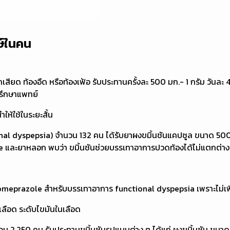
ษ์ในคน
สียด ท้องอืด หรือท้องเฟ้อ รับประทานครั้งละ 500 มก.- 1 กรัม วันละ 4
้ปรึกษาแพทย์
้ใช้ในระยะสั้น
ional dyspepsia) จำนวน 132 คน ได้รับยาผงขมิ้นชันแคปซูล ขนาด 500 
le และยาหลอก พบว่า ขมิ้นชันช่วยบรรเทาอาการปวดท้องได้ไม่แตกต่
prazole สำหรับบรรเทาอาการ functional dyspepsia เพราะไม่เพิ
นเลือด ระดับไขมันในเลือด
ำนวน 2,250 คน รับประทานขมิ้นชันรูปแบบต่าง ๆ ได้แก่ ผงขมิ้นชัน ขนา