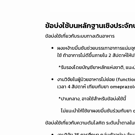
ข้อบ่งใช้บนหลักฐานเชิงประจัก
ข้อบ่งใช้เกี่ยวกับระบบทางเดินอาหาร
ผงเหง้าขมิ้นชันช่วยบรรเทาอาการแน่นจุกเ
ใช้ ถ้าอาการไม่ดีขึ้นภายใน 2 สัปดาห์ให
*รับรองโดยบัญชียาหลักแห่งชาติ, แนะนำให
งานวิจัยในผู้ป่วยอาหารไม่ย่อย (funct
เวลา 4 สัปดาห์ เทียบกับยา omeprazo
*ปานกลาง, อาจใช้สำหรับข้อบ่งใช้นี้
ไม่แนะนำให้ใช้ยาผงขมิ้นชันร่วมกับยา ome
ข้อบ่งใช้เกี่ยวกับความดันโลหิต ระดับน้ำตาลใ
งานวิจัย 35 การศึกษา กลุ่มตัวอย่าง จ