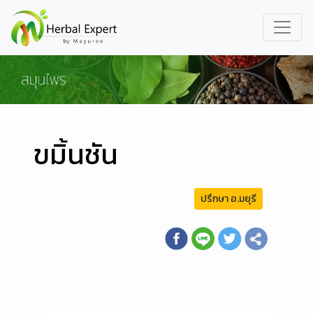
ขมิ้นชัน
ปรึกษา อ.มยุรี