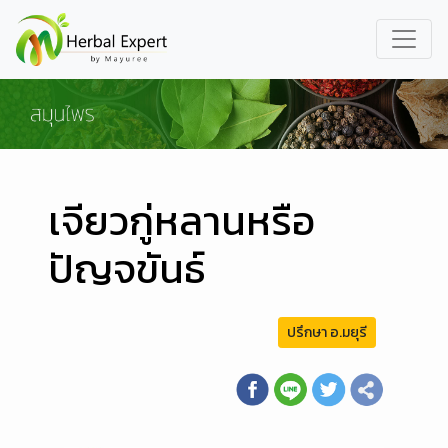
เจียวกู่หลานหรือ
ปัญจขันธ์
ปรึกษา อ.มยุรี