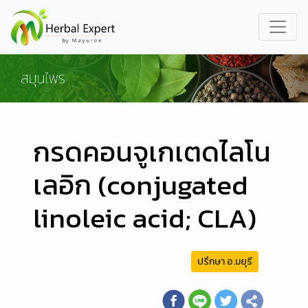
กรดคอนจูเกเตดไลโน
เลอิก (conjugated
linoleic acid; CLA)
ปรึกษา อ.มยุรี