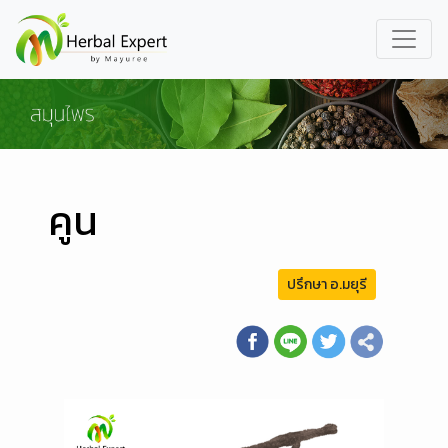
คูน
ปรึกษา อ.มยุรี