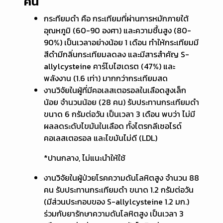
คน
กระทียมดำ คือ กระเทียมที่ผ่านการหมักภายใต้
อุณหภูมิ (60-90 องศา) และความชื้นสูง (80-
90%) เป็นเวลาอย่างน้อย 1 เดือน ทำให้กระเทียมมี
สีดำมีกลิ่นกระเทียมลดลง และมีสารสำคัญ S-
allylcysteine คาร์โบไฮเดรต (47%) และ
พลังงาน (1.6 เท่า) มากกว่ากระเทียมสด
งานวิจัยในผู้ที่มีคอเลสเตอรอลในเลือดสูงเล็ก
น้อย จำนวนน้อย (28 คน) รับประทานกระเทียมดำ
ขนาด 6 กรัมต่อวัน เป็นเวลา 3 เดือน พบว่า ไม่มี
ผลลดระดับไขมันในเลือด ทั้งไตรกลีเซอไรด์
คอเลสเตอรอล และไขมันไม่ดี (LDL)
*ปานกลาง, ไม่แนะนำให้ใช้
งานวิจัยในผู้ป่วยโรคความดันโลหิตสูง จำนวน 88
คน รับประทานกระเทียมดำ ขนาด 1.2 กรัมต่อวัน
(มีส่วนประกอบของ S-allylcysteine 1.2 มก.)
ร่วมกับยารักษาความดันโลหิตสูง เป็นเวลา 3