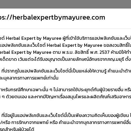
คลังช้อมูล
รายงาน ADR
ตรวจสอบผลิตภัณฑ์
About us
Contact us
Sub
ttps://herbalexpertbymayuree.com
์ Herbal Expert by Mayuree ผู้ที่เข้าใช้บริการแอปพลิเคชันและเว
อปพลิเคชันและเว็บไซต์ Herbal Expert by Mayuree ขอสงวนสิทธิ์ในก
rbal Expert by Mayuree ตาม พ.ร.บ. ลิขสิทธิ์ พ.ศ. 2537 ห้ามมิให้ท
ยเด็ดขาด เว้นแต่จะได้รับอนุญาตเป็นลายลักษณ์อักษรจากภญ.มยุรี ตั้
ๆ ที่ปรากฎในแอปพลิเคชันและเว็บไซต์นี้เป็นแหล่งให้ความรู้ คำแนะนำด
ปและบุคลากรทางการแพทย์เท่านั้น
รับกรณีศึกษาเฉพาะนั้น ๆ ไม่สามารถใช้ประยุกต์กับผู้ป่วยรายอื่น หรือผ
ั้น ๆ ด้วยตนเอง และหากมีปัญหาเรื่องสมุนไพรและผลิตภัณฑ์เสริมอาห
โรคไต
โรคหัวใจ
โรคภูมิแพ้
หญิงให้นมบุตร
สมุนไพรทั้งหมด
ที่มีอยู่ในแอปพลิเคชันและเว็บไซต์นี้เป็นเพียงความคิดเห็นของผู้เขียน
/หรือ การรักษาจากแพทย์ หรือ คำแนะนำจากบุคลากรทางการแพทย์อื่น ๆ ได
รคสำหรับผู้ป่วยได้
โรคหัวใจ
โรคตับ
โรคไต
ลดน้ำหนัก
โรคมะเร็ง
โควิด-19
เพิ่มสมรรถภา