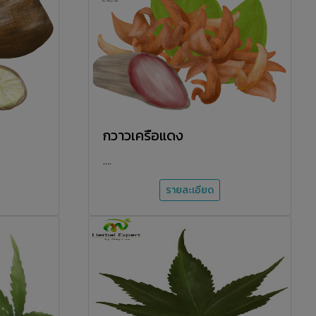
กวาวเครือแดง
....
รายละเอียด