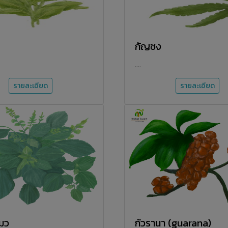
กัญชง
....
รายละเอียด
รายละเอียด
มว
กัวรานา (guarana)