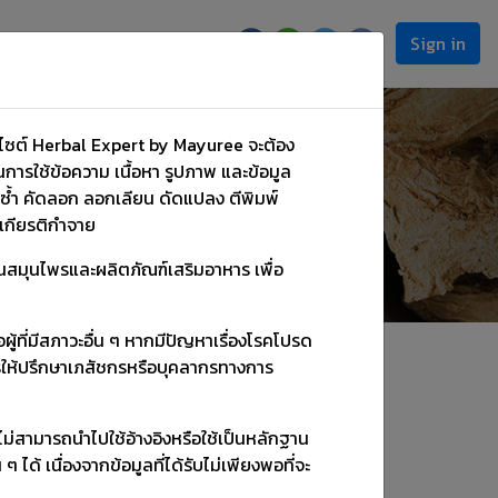
Sign in
scription
็บไซต์ Herbal Expert by Mayuree จะต้อง
ารใช้ข้อความ เนื้อหา รูปภาพ และข้อมูล
ำซ้ำ คัดลอก ลอกเลียน ดัดแปลง ตีพิมพ์
งเกียรติกำจาย
้านสมุนไพรและผลิตภัณฑ์เสริมอาหาร เพื่อ
ู้ที่มีสภาวะอื่น ๆ หากมีปัญหาเรื่องโรคโปรด
ารให้ปรึกษาเภสัชกรหรือบุคลากรทางการ
ปรึกษา อ.มยุรี
 ไม่สามารถนำไปใช้อ้างอิงหรือใช้เป็นหลักฐาน
้ เนื่องจากข้อมูลที่ได้รับไม่เพียงพอที่จะ
พทางเพศ
ช่วยให้นอนหลับ
เพิ่มความจำ
สมุนไพรทั้งหมด