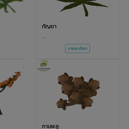
กัญชา
....
รายละเอียด
กานพลู