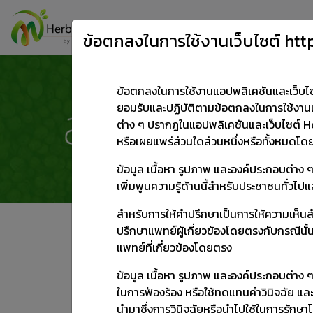
Home
ผลิตภัณฑ์สุขภาพ
ข้อตกลงในการใช้งานเว็บไซต์ h
ข้อตกลงในการใช้งานแอปพลิเคชันและเว็บไซต
ยอมรับและปฏิบัติตามข้อตกลงในการใช้งานแ
ต่าง ๆ ปรากฎในแอปพลิเคชันและเว็บไซต์ He
หรือเผยแพร่ส่วนใดส่วนหนึ่งหรือทั้งหมดโด
ข้อมูล เนื้อหา รูปภาพ และองค์ประกอบต่าง 
เพิ่มพูนความรู้ด้านนี้สำหรับประชาชนทั่วไ
สำหรับการให้คำปรึกษาเป็นการให้ความเห็นสำห
ข้อควรระวัง
ปรึกษาแพทย์ผู้เกี่ยวข้องโดยตรงกับกรณีน
แพทย์ที่เกี่ยวข้องโดยตรง
อันตรกิริยา
สตรีมีครรภ์
เด็ก
คนชรา
โรคตับ
ข้อมูล เนื้อหา รูปภาพ และองค์ประกอบต่าง ๆ 
ข้อบ่งใช้
ในการฟ้องร้อง หรือใช้ทดแทนคำวินิจฉัย และ
นำมาซึ่งการวินิจฉัยหรือนำไปใช้ในการรักษาโ
โรคความดัน
โรคเบาหวาน
โรคไขมันในเลือดสูง