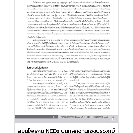
สมุนไพรกับ NCDs บนหลักฐานเชิงประจักษ์