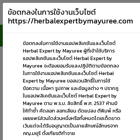
ข้อตกลงในการใช้งานเว็บไซต์
https://herbalexpertbymayuree.com
ข้อตกลงในการใช้งานแอปพลิเคชันและเว็บไซต์
Herbal Expert by Mayuree ผู้ที่เข้าใช้บริการ
ข้อควรระวัง
แอปพลิเคชันและเว็บไซต์ Herbal Expert by
Mayuree จะต้องยอมรับและปฏิบัติตามข้อตกลง
อันตรกิริยา
สตรีมีครรภ์
เด็ก
คนชรา
โรคตับ
โรคไต
ในการใช้งานแอปพลิเคชันและเว็บไซต์ Herbal
โรคหัวใจ
โรคภูมิแพ้
หญิงให้นมบุตร
สมุนไพรทั้งหมด
Expert by Mayuree ขอสงวนสิทธิ์ในการใช้
ข้อความ เนื้อหา รูปภาพ และข้อมูลต่าง ๆ ปรากฎ
ปรึกษา อ.มยุรี
ในแอปพลิเคชันและเว็บไซต์ Herbal Expert by
Mayuree ตาม พ.ร.บ. ลิขสิทธิ์ พ.ศ. 2537 ห้ามมิ
ข้อบ่งใช้
ให้ทำซ้ำ คัดลอก ลอกเลียน ดัดแปลง ตีพิมพ์ หรือ
เผยแพร่ส่วนใดส่วนหนึ่งหรือทั้งหมดโดยเด็ดขาด
โรคความดัน
โรคเบาหวาน
โรคไขมันในเลือดสูง
โรคหัวใจ
เว้นแต่จะได้รับอนุญาตเป็นลายลักษณ์อักษรจาก
โรคตับ
โรคไต
ลดน้ำหนัก
โรคมะเร็ง
โควิด-19
ภญ.มยุรี ตั้งเกียรติกำจาย
เพิ่มสมรรถภาพทางเพศ
ช่วยให้นอนหลับ
เพิ่มความจำ