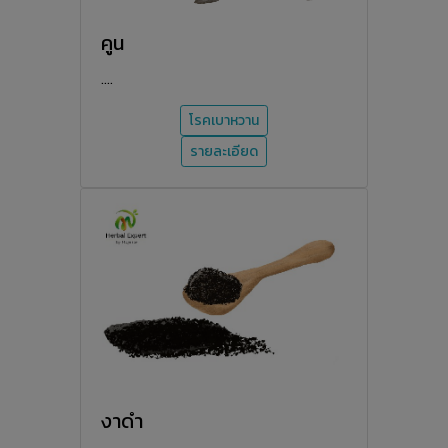
คูน
....
โรคเบาหวาน
รายละเอียด
งาดำ