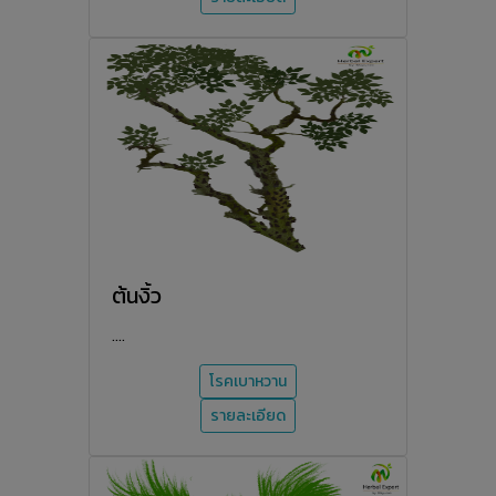
ต้นงิ้ว
....
โรคเบาหวาน
รายละเอียด