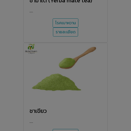
ชามาเต (Yerba mate tea)
....
โรคเบาหวาน
รายละเอียด
ชาเขียว
....