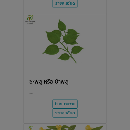
รายละเอียด
ชะพลู หรือ ช้าพลู
....
โรคเบาหวาน
รายละเอียด