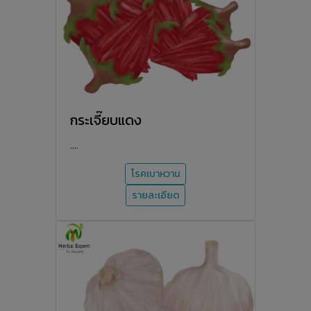
กระเจี๊ยบแดง
....
โรคเบาหวาน
รายละเอียด